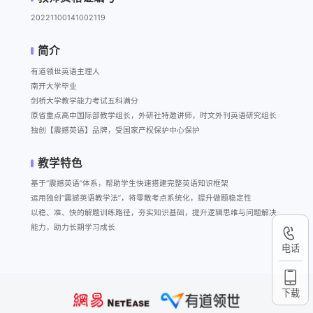
20221100141002119
简介
有道领世英语主理人

南开大学毕业

剑桥大学教学能力考试五科满分

原省重点高中国际部教学组长，外研社特邀讲师，时文外刊英语研究组长

独创【震撼英语】品牌，受国家产权保护中心保护
教学特色
基于“震撼英语”体系，帮助学生快速搭建完整英语知识框架

运用独创“震撼英语教学法”，将零散考点系统化，提升做题稳定性

以稳、准、快的解题训练路径，夯实知识基础，提升逻辑思维与问题解决
能力，助力长期学习成长
电话
下载