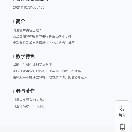
20211110731000400
简介
有道领世英语主理人

为全国超500所高中进行讲座或教师培训

多次受邀到公立名校进行学业规划指导讲座
教学特色
帮助学生科学规划学习路径

系统搭建英语知识体系，让学习不零散、不迷路

用幽默亲和的课堂风格，把方法讲清、把信心带起来
参与著作
《星火英语·巅峰训练》

《五年高考·三年模拟》
电话