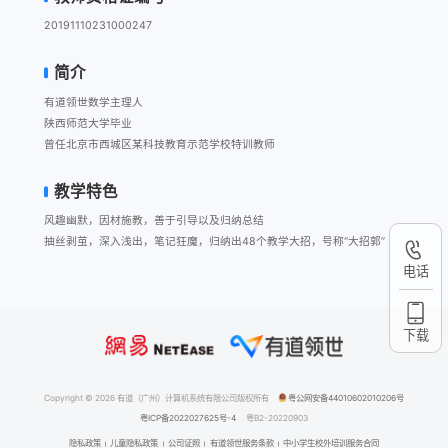
20191110231000247
简介
有道领世数学主理人

陕西师范大学毕业

曾任北京市西城区某科技教育示范学校特训教师
教学特色
风趣幽默，因材施教，善于引导以及归纳总结

抽丝剥茧，深入浅出，笔记狂魔，归纳出48个教学大招，号称“大招郭”
电话
下载
Copyright © 2026 有道（广州）计算机系统有限公司版权所有
粤公网安备44010602010206号
粤ICP备2022027625号-4
粤B2-20220903
隐私政策
儿童隐私政策
公司证照
有道领世服务条款
中小学生校外培训服务合同